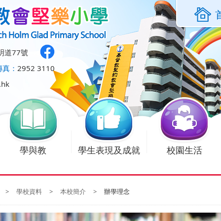
明道77號
傳真：
2952 3110
.hk
學與教
學生表現及成就
校園生活
>
學校資料
>
本校簡介
>
辦學理念