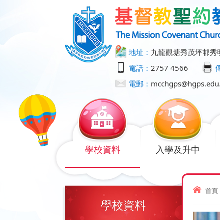
地址：
九龍觀塘秀茂坪邨秀
電話：
2757 4566
電郵：
mcchgps@hgps.edu
學校資料
入學及升中
首頁
學校資料