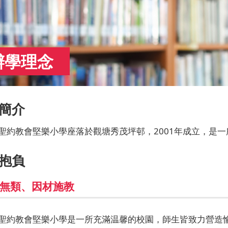
辦學理念
簡介
聖約教會堅樂小學座落於觀塘秀茂坪邨，2001年成立，是
抱負
無類、因材施教
聖約教會堅樂小學是一所充滿温馨的校園，師生皆致力營造