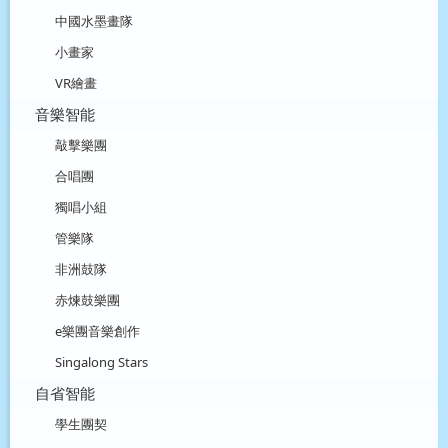
中國水墨畫隊
小畫家
VR繪畫
音樂智能
敲擊樂團
合唱團
獨唱小組
管樂隊
非洲鼓隊
赤煉鼓樂團
e樂團音樂創作
Singalong Stars
自省智能
學生團契