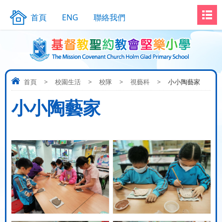
首頁
ENG
聯絡我們
首頁
>
校園生活
>
校隊
>
視藝科
>
小小陶藝家
小小陶藝家