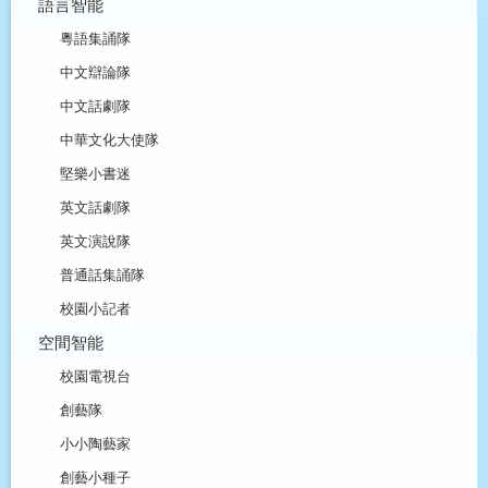
語言智能
粵語集誦隊
中文辯論隊
中文話劇隊
中華文化大使隊
堅樂小書迷
英文話劇隊
英文演說隊
普通話集誦隊
校園小記者
空間智能
校園電視台
創藝隊
小小陶藝家
創藝小種子