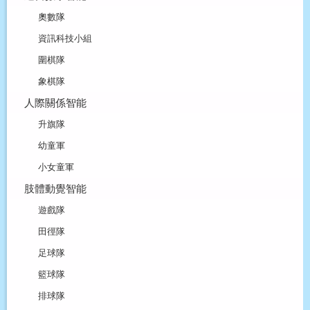
奧數隊
資訊科技小組
圍棋隊
象棋隊
人際關係智能
升旗隊
幼童軍
小女童軍
肢體動覺智能
遊戲隊
田徑隊
足球隊
籃球隊
排球隊