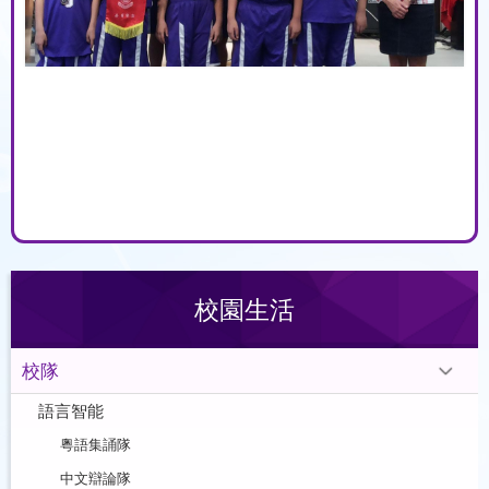
校園生活
校隊
語言智能
粵語集誦隊
中文辯論隊