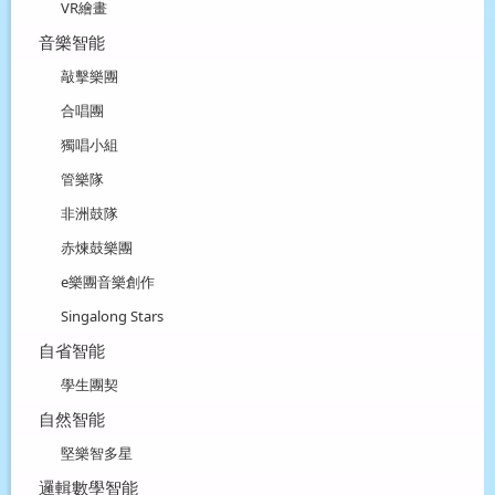
VR繪畫
音樂智能
敲擊樂團
合唱團
獨唱小組
管樂隊
非洲鼓隊
赤煉鼓樂團
e樂團音樂創作
Singalong Stars
自省智能
學生團契
自然智能
堅樂智多星
邏輯數學智能