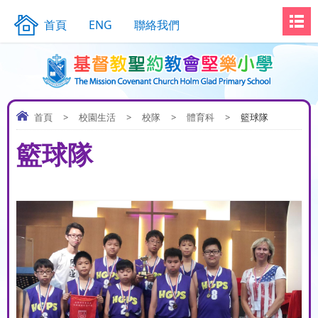
首頁
ENG
聯絡我們
首頁
>
校園生活
>
校隊
>
體育科
>
籃球隊
籃球隊