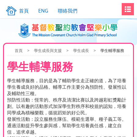
首頁
ENG
聯絡我們
首頁
>
學生成長與支援
>
學生成長
>
學生輔導服務
學生輔導服務
學生輔導服務，目的是為了輔助學生走正確的道，為了培養
學生養成良好的品格。輔導工作主要分為預防性、發展性以
及輔助性三種。
預防性活動：恆常的、秩序及清潔比賽以及跨越彩虹獎勵計
劃。以有趣的活動形式加深學生對秩序和校規的認知，培養
同學成為積極樂觀，循規蹈矩的好公民。
發展性活動：設立服務生隊伍、模範生選舉、種子義工等。
通過活動提升學生參與感，幫助學生培養責任感，建立自
信，追求卓越。