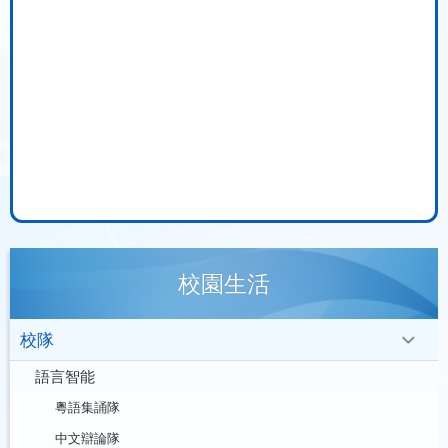
校園生活
校隊
語言智能
粵語集誦隊
中文辯論隊