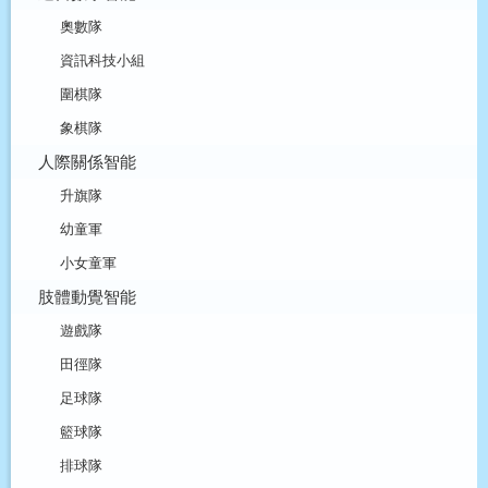
奧數隊
資訊科技小組
圍棋隊
象棋隊
人際關係智能
升旗隊
幼童軍
小女童軍
肢體動覺智能
遊戲隊
田徑隊
足球隊
籃球隊
排球隊