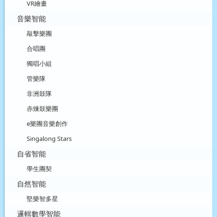
VR繪畫
音樂智能
敲擊樂團
合唱團
獨唱小組
管樂隊
非洲鼓隊
赤煉鼓樂團
e樂團音樂創作
Singalong Stars
自省智能
學生團契
自然智能
堅樂智多星
邏輯數學智能