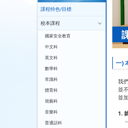
課程特色/目標
校本課程
國家安全教育
中文科
英文科
一)
數學科
常識科
我們
並不
體育科
並加
視藝科
音樂科
1.
－ 
普通話科