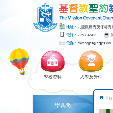
地址：
九龍觀塘秀茂坪邨秀
電話：
2757 4566
電郵：
mcchgps@hgps.edu
學校資料
入學及升中
首頁
學與教