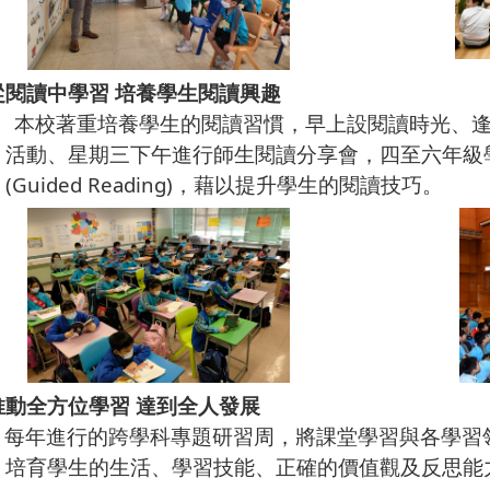
 從閱讀中學習 培養學生閱讀興趣
－
本校著重培養學生的閱讀習慣，
早上設閱讀時光、
動、
星期三下午進行師生閱讀分享會，
四至六年級
ded Reading)，
藉以提升學生的閱讀技巧。
 推動全方位學習 達到全人發展
每年進行的跨學科專題研習周，將課堂學習與各學習
育學
生
的生活、
學習技能、正確的價值觀及反思能