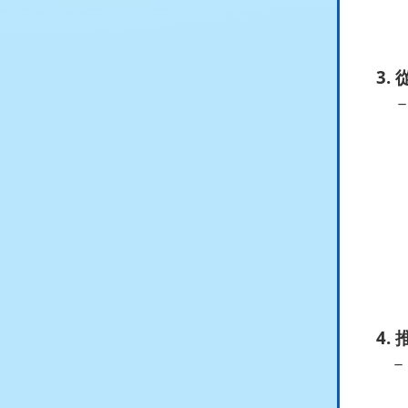
3.
活
(Gui
4.
－ 
培