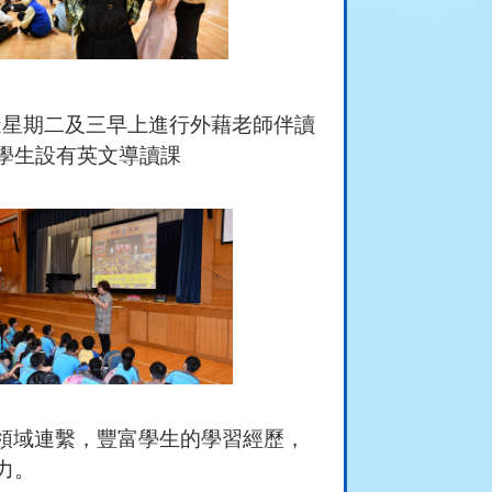
逢星期二及三早上進行外藉老師伴讀
學生設有英文導讀課
領域連繫，豐富學生的學習經歷，
力。