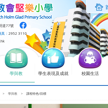
明道77號
傳真：
2952 3110
.hk
學與教
學生表現及成就
校園生活
>
學與教
>
課程特色/目標