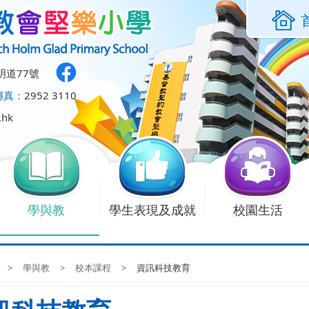
明道77號
傳真：
2952 3110
.hk
學與教
學生表現及成就
校園生活
>
學與教
>
校本課程
>
資訊科技教育