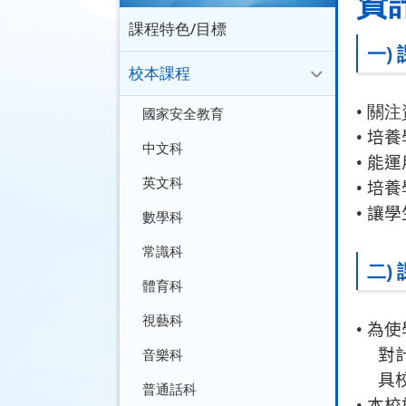
資
課程特色/目標
一)
校本課程
•
關注
國家安全教育
• 培
中文科
• 能
英文科
• 培
• 讓
數學科
•
常識科
二)
體育科
視藝科
•
為使
音樂科
對
具
普通話科
•
本校