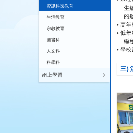
資訊科技教育
生
的
生活教育
•
高年
宗教教育
•
低年
圖書科
編
•
學校
人文科
•
科學科
三)
網上學習