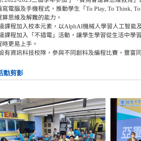
編寫電腦及手機程式，推動學生「
To Play, To Think, T
運算思維及解難的能力。
級課程加入校本元素，以
AlphAI
機械人學習人工智能
級課程加入「不插電」活動，讓學生學習從生活中學
程時更易上手。
設有資訊科技校隊，參與不同創科及編程比賽，豐富
 活動剪影