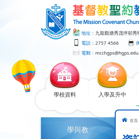
地址：
九龍觀塘秀茂坪邨秀
電話：
2757 4566
電郵：
mcchgps@hgps.edu
學校資料
入學及升中
首頁
學與教