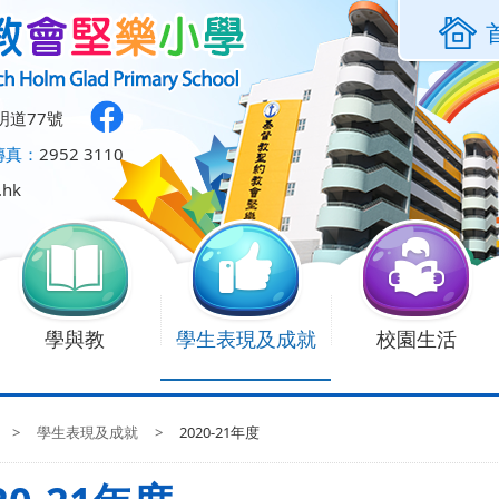
明道77號
傳真：
2952 3110
.hk
學與教
學生表現及成就
校園生活
>
學生表現及成就
>
2020-21年度