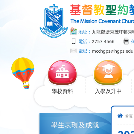
地址：
九龍觀塘秀茂坪邨秀
電話：
2757 4566
電郵：
mcchgps@hgps.edu
學校資料
入學及升中
首頁
學生表現及成就