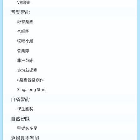
VR繪畫
音樂智能
敲擊樂團
合唱團
獨唱小組
管樂隊
非洲鼓隊
赤煉鼓樂團
e樂團音樂創作
Singalong Stars
自省智能
學生團契
自然智能
堅樂智多星
邏輯數學智能