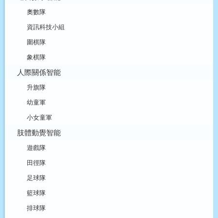
奧數隊
資訊科技小組
圍棋隊
象棋隊
人際關係智能
升旗隊
幼童軍
小女童軍
肢體動覺智能
遊戲隊
田徑隊
足球隊
籃球隊
排球隊