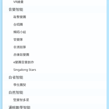
VR繪畫
音樂智能
敲擊樂團
合唱團
獨唱小組
管樂隊
非洲鼓隊
赤煉鼓樂團
e樂團音樂創作
Singalong Stars
自省智能
學生團契
自然智能
堅樂智多星
邏輯數學智能