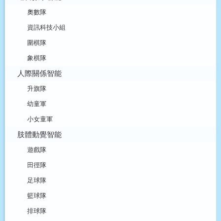
奧數隊
資訊科技小組
圍棋隊
象棋隊
人際關係智能
升旗隊
幼童軍
小女童軍
肢體動覺智能
遊戲隊
田徑隊
足球隊
籃球隊
排球隊