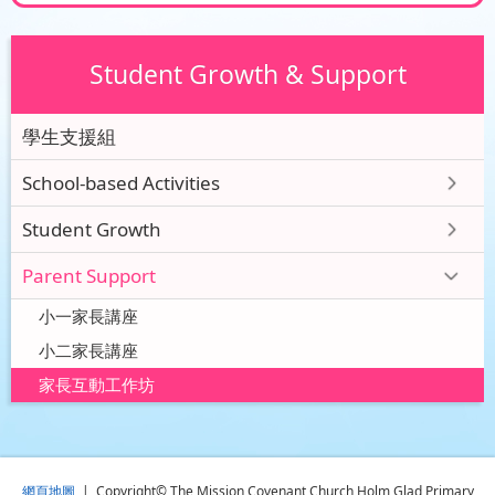
Student Growth & Support
學生支援組
School-based Activities
Student Growth
Parent Support
小一家長講座
小二家長講座
家長互動工作坊
網頁地圖
| Copyright© The Mission Covenant Church Holm Glad Primary