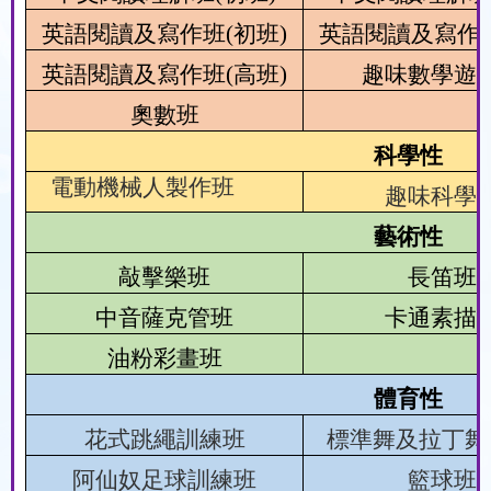
英語閱讀及寫作班
(
初班
)
英語閱讀及寫作
英語閱讀及寫作班
(
高班
)
趣味數學遊
奧數班
科學性
電動機械人製作班
趣味科學
藝術性
敲擊樂班
長笛班
中音薩克管班
卡通素描
油粉彩畫班
體育性
花式跳繩訓練班
標準舞及
拉丁舞
阿
仙奴足球訓練班
籃球班