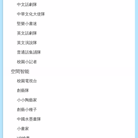
中文話劇隊
中華文化大使隊
堅樂小書迷
英文話劇隊
英文演說隊
普通話集誦隊
校園小記者
空間智能
校園電視台
創藝隊
小小陶藝家
創藝小種子
中國水墨畫隊
小畫家
VR繪畫