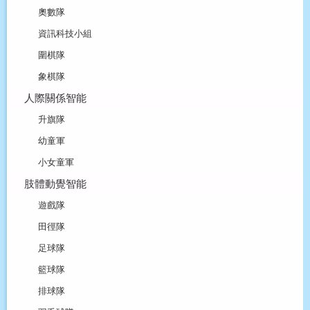
奧數隊
資訊科技小組
圍棋隊
象棋隊
人際關係智能
升旗隊
幼童軍
小女童軍
肢體動覺智能
遊戲隊
田徑隊
足球隊
籃球隊
排球隊