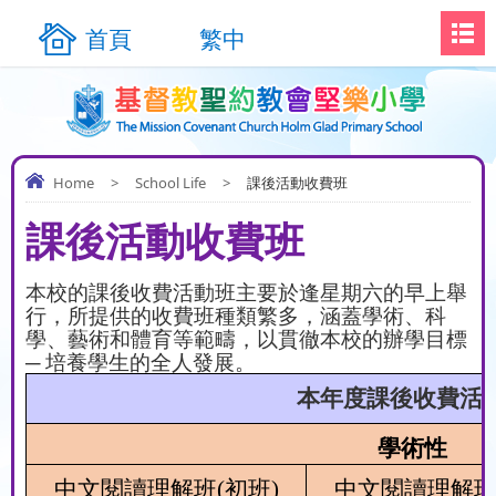
首頁
繁中
Home
>
School Life
>
課後活動收費班
課後活動收費班
本校的課後收費活動班主要於逢星期六的早上舉
行，所提供的收費班種類繁多，涵蓋學術、科
學、藝術和體育等範疇，以貫徹本校的辦學目標
─ 培養學生的全人發展。
本年度課後收費活
學術性
中文閱讀理解班
(
初班
)
中文閱讀理解