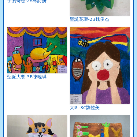
手的奇想-2A林詩妍
聖誕花環-2B魏俊杰
聖誕大餐-3B陳曉琪
大叫-3C劉懿美