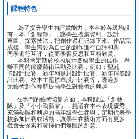
課程特色
為了提升學生的評賞能力，本科於各級均設
有一本「創程簿」，讓學生搜集資料、設計
草圖、
探索技法，把創作過程記錄下來。作品完
成後，學生需要為自己的創作進行自評和與
同學進行互評
，從而學習反思和互相欣賞。
本科會定期於校內展示各級學生的佳作，舉
辦不同的節慶藝術活動及比賽，例如：聖誕
卡設計
比賽、新年利是封設計比賽、新年揮春設
計比賽、校本主題襟章設計比賽等，透過多
元藝術創作經
歷提高學生對藝術的興趣。
在專門的藝術培訓方面，本科設立「創藝
隊」及「小小陶藝家」，挑選在本科表現優秀、
充滿
熱誠和興趣的高年級學生參與，定期代表學
校參加比賽或活動，讓學生在藝術方面有更多
機會去探
索和發揮他們無限的創意。
•