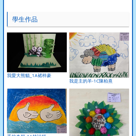
學生作品
我愛大熊貓_1A褚梓豪
我是主的羊-1C陳柏熹