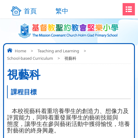
首頁
繁中
Home
>
Teaching and Learning
>
School-based Curriculum
>
視藝科
視藝科
課程目標
本校視藝科着重培養學生的創造力、想像力及
評賞能力，同時着重發展學生的藝術技能與
態
度，
讓學生在參與藝術活動中獲得愉悅，培養
對藝術的終身興趣。