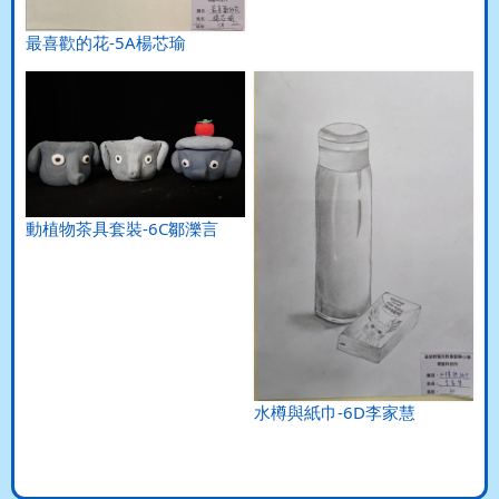
最喜歡的花-5A楊芯瑜
動植物茶具套裝-6C鄒濼言
水樽與紙巾-6D李家慧