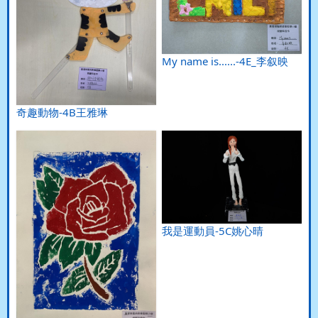
My name is......-4E_李叙映
奇趣動物-4B王雅琳
我是運動員-5C姚心晴