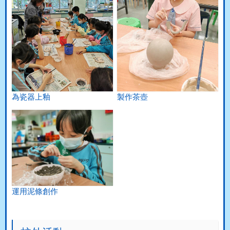
為瓷器上釉
製作茶壺
運用泥條創作