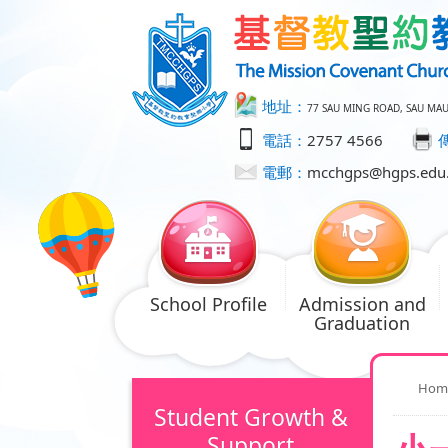
地址：
77 SAU MING ROAD, SAU MA
電話：
2757 4566
電郵：
mcchgps@hgps.edu
School Profile
Admission and
Graduation
Hom
Student Growth &
Support