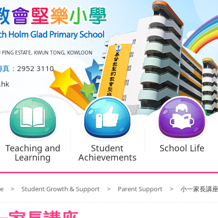
U PING ESTATE, KWUN TONG, KOWLOON
傳真：
2952 3110
.hk
Teaching and
Student
School Life
Learning
Achievements
e
>
Student Growth & Support
>
Parent Support
>
小一家長講