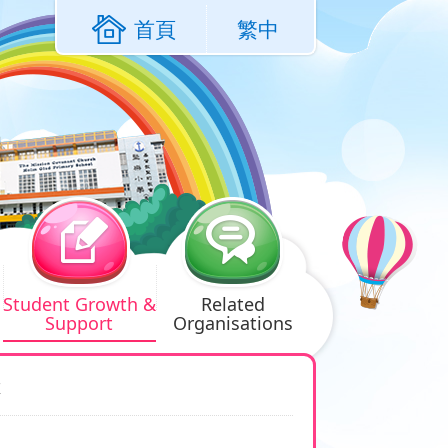
首頁
繁中
Student Growth &
Related
Support
Organisations
座