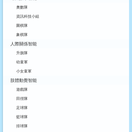
奧數隊
資訊科技小組
圍棋隊
象棋隊
人際關係智能
升旗隊
幼童軍
小女童軍
肢體動覺智能
遊戲隊
田徑隊
足球隊
籃球隊
排球隊