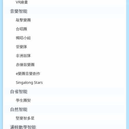
VR繪畫
音樂智能
敲擊樂團
合唱團
獨唱小組
管樂隊
非洲鼓隊
赤煉鼓樂團
e樂團音樂創作
Singalong Stars
自省智能
學生團契
自然智能
堅樂智多星
邏輯數學智能