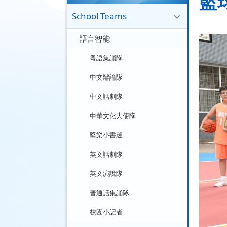
籃
School Teams
語言智能
粵語集誦隊
中文辯論隊
中文話劇隊
中華文化大使隊
堅樂小書迷
英文話劇隊
英文演說隊
普通話集誦隊
校園小記者