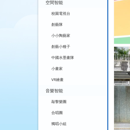
空間智能
校園電視台
創藝隊
小小陶藝家
創藝小種子
中國水墨畫隊
小畫家
VR繪畫
音樂智能
敲擊樂團
合唱團
獨唱小組