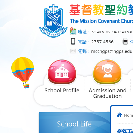
地址：
77 SAU MING ROAD, SAU MA
電話：
2757 4566
電郵：
mcchgps@hgps.edu
School Profile
Admission and
Graduation
Hom
School Life