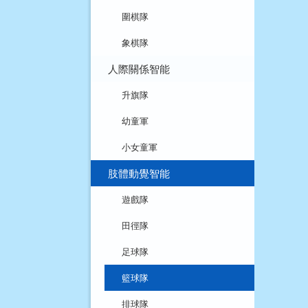
圍棋隊
象棋隊
人際關係智能
升旗隊
幼童軍
小女童軍
肢體動覺智能
遊戲隊
田徑隊
足球隊
籃球隊
排球隊