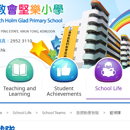
U PING ESTATE, KWUN TONG, KOWLOON
傳真：
2952 3110
.hk
Teaching and
Student
School Life
Learning
Achievements
e
>
School Life
>
School Teams
>
肢體動覺智能
>
籃球隊