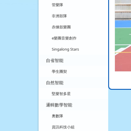
管樂隊
非洲鼓隊
赤煉鼓樂團
e樂團音樂創作
Singalong Stars
自省智能
學生團契
自然智能
堅樂智多星
邏輯數學智能
奧數隊
資訊科技小組