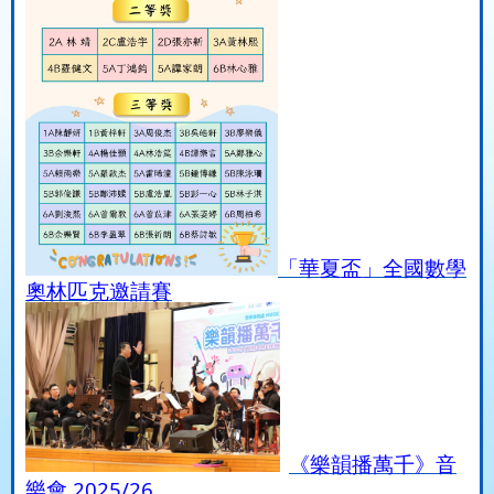
「華夏盃」全國數學
奧林匹克邀請賽
《樂韻播萬千》音
樂會 2025/26