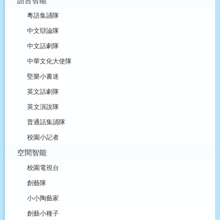
粵語集誦隊
中文辯論隊
中文話劇隊
中華文化大使隊
堅樂小書迷
英文話劇隊
英文演說隊
普通話集誦隊
校園小記者
空間智能
校園電視台
創藝隊
小小陶藝家
創藝小種子