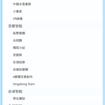
中國水墨畫隊
小畫家
VR繪畫
音樂智能
敲擊樂團
合唱團
獨唱小組
管樂隊
非洲鼓隊
赤煉鼓樂團
e樂團音樂創作
Singalong Stars
自省智能
學生團契