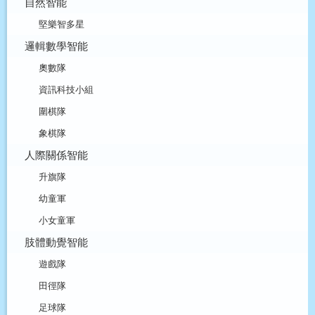
自然智能
堅樂智多星
邏輯數學智能
奧數隊
資訊科技小組
圍棋隊
象棋隊
人際關係智能
升旗隊
幼童軍
小女童軍
肢體動覺智能
遊戲隊
田徑隊
足球隊