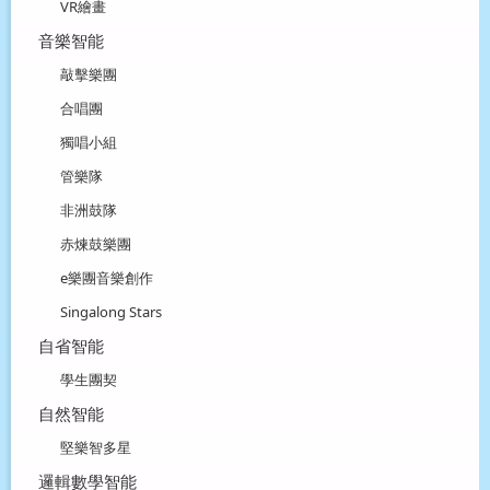
VR繪畫
音樂智能
敲擊樂團
合唱團
獨唱小組
管樂隊
非洲鼓隊
赤煉鼓樂團
e樂團音樂創作
Singalong Stars
自省智能
學生團契
自然智能
堅樂智多星
邏輯數學智能