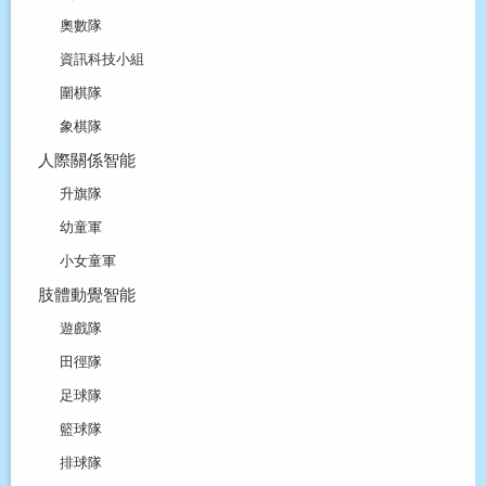
奧數隊
資訊科技小組
圍棋隊
象棋隊
人際關係智能
升旗隊
幼童軍
小女童軍
肢體動覺智能
遊戲隊
田徑隊
足球隊
籃球隊
排球隊