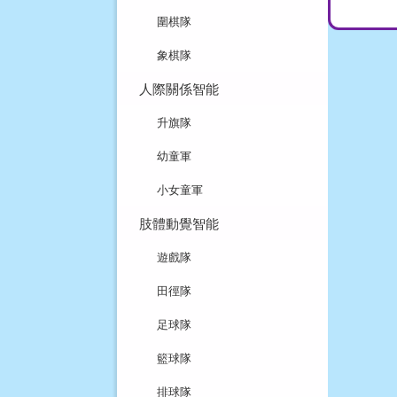
圍棋隊
象棋隊
人際關係智能
升旗隊
幼童軍
小女童軍
肢體動覺智能
遊戲隊
田徑隊
足球隊
籃球隊
排球隊