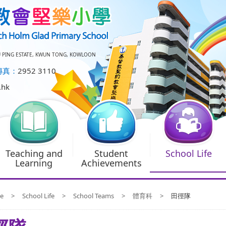
U PING ESTATE, KWUN TONG, KOWLOON
傳真：
2952 3110
.hk
Teaching and
Student
School Life
Learning
Achievements
e
>
School Life
>
School Teams
>
體育科
>
田徑隊