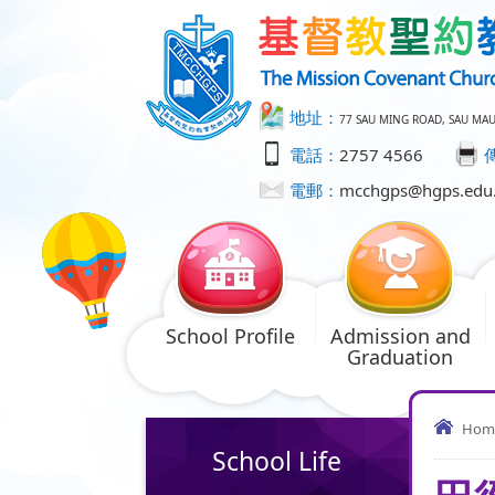
地址：
77 SAU MING ROAD, SAU MA
電話：
2757 4566
電郵：
mcchgps@hgps.edu
School Profile
Admission and
Graduation
Hom
School Life