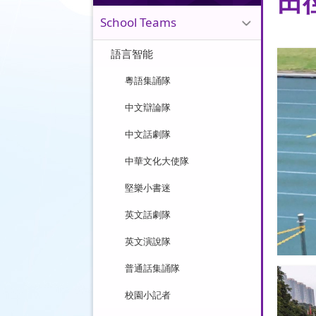
田
School Teams
語言智能
粵語集誦隊
中文辯論隊
中文話劇隊
中華文化大使隊
堅樂小書迷
英文話劇隊
英文演說隊
普通話集誦隊
校園小記者