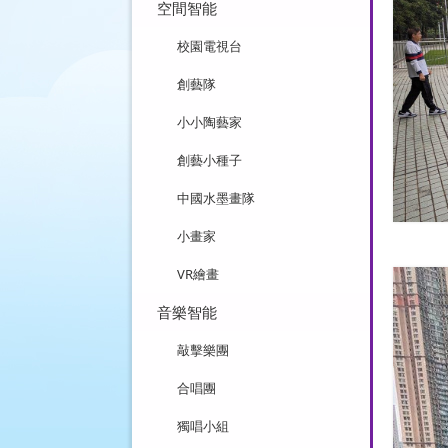
空間智能
校園電視台
創藝隊
小小陶藝家
創藝小種子
中國水墨畫隊
小畫家
VR繪畫
音樂智能
敲擊樂團
合唱團
獨唱小組