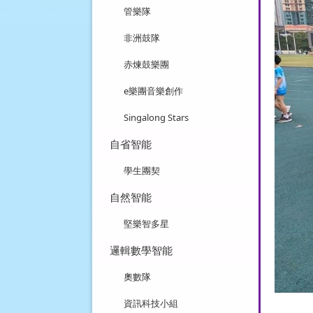
管樂隊
非洲鼓隊
赤煉鼓樂團
e樂團音樂創作
Singalong Stars
自省智能
學生團契
自然智能
堅樂智多星
邏輯數學智能
奧數隊
資訊科技小組