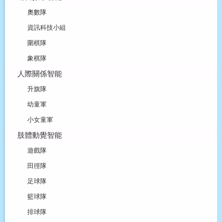
奧數隊
資訊科技小組
圍棋隊
象棋隊
人際關係智能
升旗隊
幼童軍
小女童軍
肢體動覺智能
遊戲隊
田徑隊
足球隊
籃球隊
排球隊