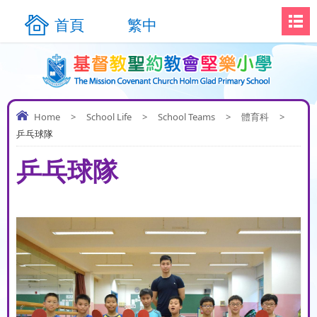
首頁
繁中
Home
>
School Life
>
School Teams
>
體育科
>
乒乓球隊
乒乓球隊