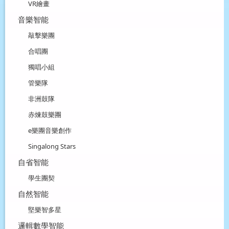
VR繪畫
音樂智能
敲擊樂團
合唱團
獨唱小組
管樂隊
非洲鼓隊
赤煉鼓樂團
e樂團音樂創作
Singalong Stars
自省智能
學生團契
自然智能
堅樂智多星
邏輯數學智能