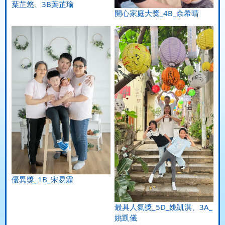
葉芷悠、3B葉芷瑜
開心家庭大獎_4B_余希晴
優異獎_1B_宋易霖
最具人氣獎_5D_姚凱淇、3A_
姚凱儀