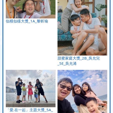
似模似樣大獎_1A_黎昕瑜
甜蜜家庭大獎_2B_吳允兒
_5E_吳允浠
「愛.在一起」主題大獎_5A_