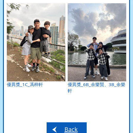
優異獎_1C_馮梓軒
優異獎_6B_余樂賢、3B_余樂
軒
Back