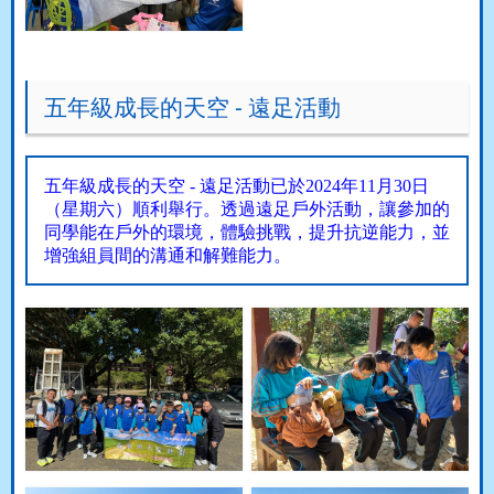
五年級成長的天空 - 遠足活動
五年級成長的天空
-
遠足活動已於
2024
年
11
月
30
日
（星期六）順利舉行。透過遠足戶外活動，讓參加的
同學能在戶外的環境，體驗挑戰，提升抗逆能力，並
增強組員間的溝通和解難能力。