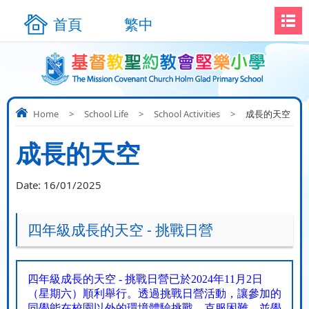
首頁
繁中
Home
>
School Life
>
School Activities
>
成長的天空
成長的天空
Date:
16/01/2025
四年級成長的天空 - 挑戰日營
四年級成長的天空
-
挑戰日營已於
2024
年
11
月
2
日
（星期六）順利舉行。透過挑戰日營活動，讓參加的
同學能在校園以外的環境體驗挑戰，克服困難，並學