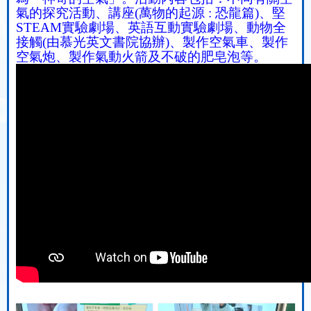
氣的探究活動、
講座
(
萬物的起源
:
恐龍篇
)
、堅
STEAM
實驗劇場、英語互動實驗劇場、動物全
接觸
(
由慕光英文書院協辦
)
、製作空氣車、製作
空氣炮、製作氣動火箭及不破的肥皂泡等。