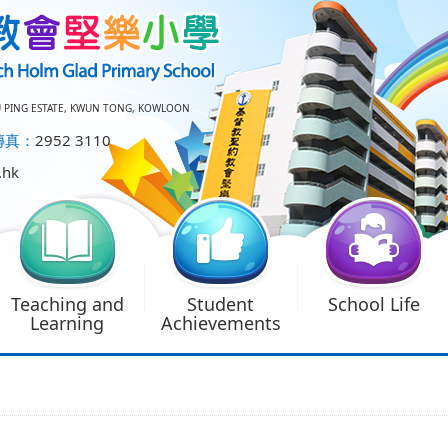
U PING ESTATE, KWUN TONG, KOWLOON
傳真：
2952 3110
.hk
Teaching and
Student
School Life
Learning
Achievements