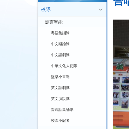
合
校隊
語言智能
粵語集誦隊
中文辯論隊
中文話劇隊
中華文化大使隊
堅樂小書迷
英文話劇隊
英文演說隊
普通話集誦隊
校園小記者