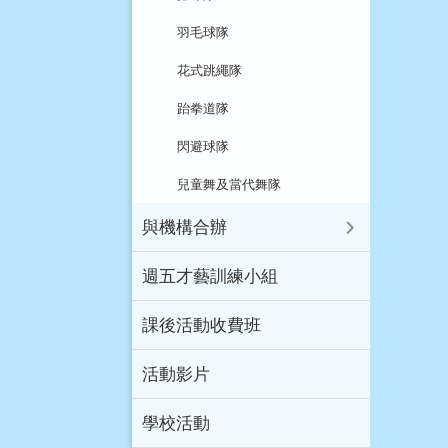
羽毛球隊
花式跳繩隊
跆拳道隊
閃避球隊
兒童舞及當代舞隊
與機構合辦
週五才藝訓練小組
課後活動收費班
活動影片
學校活動