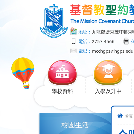
地址：
九龍觀塘秀茂坪邨秀
電話：
2757 4566
電郵：
mcchgps@hgps.edu
學校資料
入學及升中
首頁
校園生活