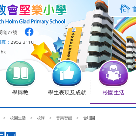
明道77號
傳真：
2952 3110
.hk
學與教
學生表現及成就
校園生活
>
校園生活
>
校隊
>
音樂智能
>
合唱團