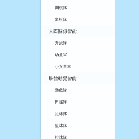
圍棋隊
象棋隊
人際關係智能
升旗隊
幼童軍
小女童軍
肢體動覺智能
遊戲隊
田徑隊
足球隊
籃球隊
排球隊