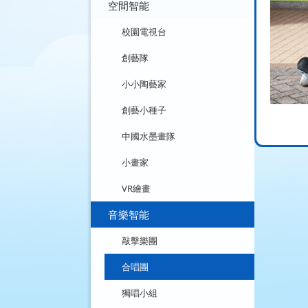
空間智能
校園電視台
創藝隊
小小陶藝家
創藝小種子
中國水墨畫隊
小畫家
VR繪畫
音樂智能
敲擊樂團
合唱團
獨唱小組