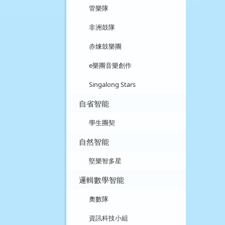
管樂隊
非洲鼓隊
赤煉鼓樂團
e樂團音樂創作
Singalong Stars
自省智能
學生團契
自然智能
堅樂智多星
邏輯數學智能
奧數隊
資訊科技小組