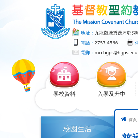
地址：
九龍觀塘秀茂坪邨秀
電話：
2757 4566
電郵：
mcchgps@hgps.edu
學校資料
入學及升中
首頁
校園生活