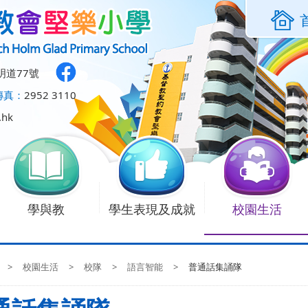
明道77號
傳真：
2952 3110
.hk
學與教
學生表現及成就
校園生活
>
校園生活
>
校隊
>
語言智能
>
普通話集誦隊