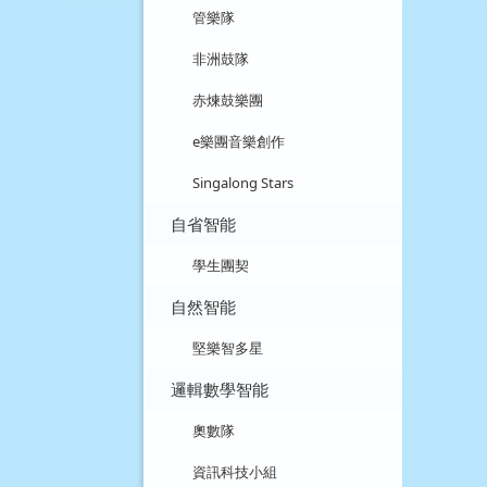
管樂隊
非洲鼓隊
赤煉鼓樂團
e樂團音樂創作
Singalong Stars
自省智能
學生團契
自然智能
堅樂智多星
邏輯數學智能
奧數隊
資訊科技小組