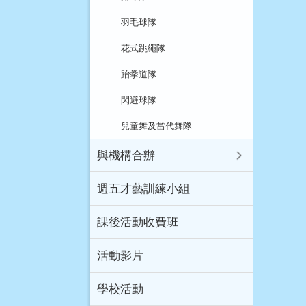
羽毛球隊
花式跳繩隊
跆拳道隊
閃避球隊
兒童舞及當代舞隊
與機構合辦
週五才藝訓練小組
課後活動收費班
活動影片
學校活動