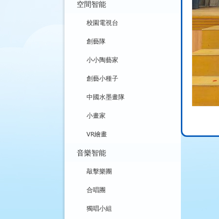
空間智能
校園電視台
創藝隊
小小陶藝家
創藝小種子
中國水墨畫隊
小畫家
VR繪畫
音樂智能
敲擊樂團
合唱團
獨唱小組