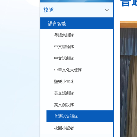
普
校隊
語言智能
粵語集誦隊
中文辯論隊
中文話劇隊
中華文化大使隊
堅樂小書迷
英文話劇隊
英文演說隊
普通話集誦隊
校園小記者