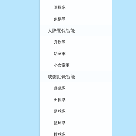
圍棋隊
象棋隊
人際關係智能
升旗隊
幼童軍
小女童軍
肢體動覺智能
遊戲隊
田徑隊
足球隊
籃球隊
排球隊