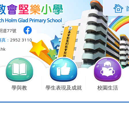
明道77號
傳真：
2952 3110
.hk
學與教
學生表現及成就
校園生活