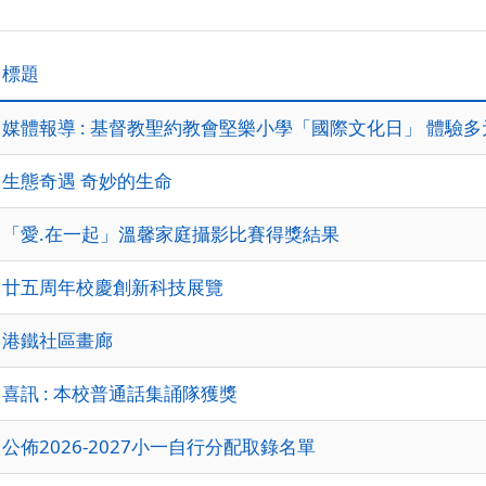
標題
媒體報導 : 基督教聖約教會堅樂小學「國際文化日」 體驗
生態奇遇 奇妙的生命
「愛.在一起」溫馨家庭攝影比賽得獎結果
廿五周年校慶創新科技展覽
港鐵社區畫廊
喜訊 : 本校普通話集誦隊獲獎
公佈2026-2027小一自行分配取錄名單