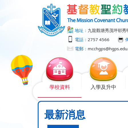
地址：
九龍觀塘秀茂坪邨秀
電話：
2757 4566
電郵：
mcchgps@hgps.edu
學校資料
入學及升中
最新消息