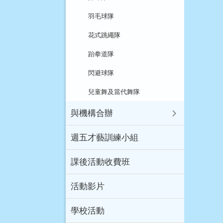
羽毛球隊
花式跳繩隊
跆拳道隊
閃避球隊
兒童舞及當代舞隊
與機構合辦
週五才藝訓練小組
課後活動收費班
活動影片
學校活動