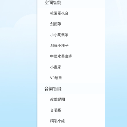
空間智能
校園電視台
創藝隊
小小陶藝家
創藝小種子
中國水墨畫隊
小畫家
VR繪畫
音樂智能
敲擊樂團
合唱團
獨唱小組