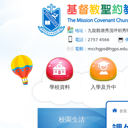
地址：
九龍觀塘秀茂坪邨秀
電話：
2757 4566
電郵：
mcchgps@hgps.edu
學校資料
入學及升中
首頁
校園生活