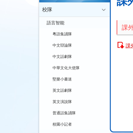
課
校隊
語言智能
課
粵語集誦隊
課
中文辯論隊
中文話劇隊
中華文化大使隊
堅樂小書迷
英文話劇隊
英文演說隊
普通話集誦隊
校園小記者