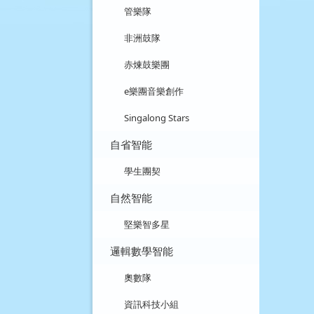
管樂隊
非洲鼓隊
赤煉鼓樂團
e樂團音樂創作
Singalong Stars
自省智能
學生團契
自然智能
堅樂智多星
邏輯數學智能
奧數隊
資訊科技小組