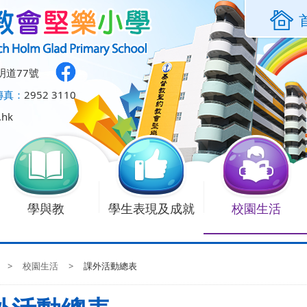
明道77號
傳真：
2952 3110
.hk
學與教
學生表現及成就
校園生活
>
校園生活
>
課外活動總表