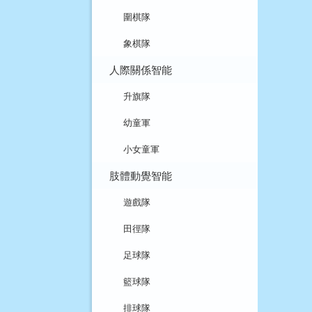
圍棋隊
象棋隊
人際關係智能
升旗隊
幼童軍
小女童軍
肢體動覺智能
遊戲隊
田徑隊
足球隊
籃球隊
排球隊