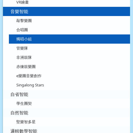
VR繪畫
音樂智能
敲擊樂團
合唱團
獨唱小組
管樂隊
非洲鼓隊
赤煉鼓樂團
e樂團音樂創作
Singalong Stars
自省智能
學生團契
自然智能
堅樂智多星
邏輯數學智能