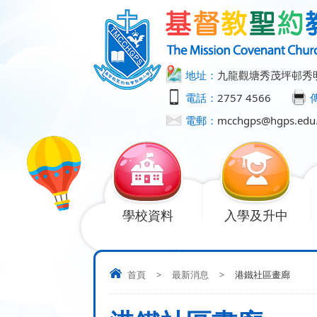
地址：
九龍觀塘秀茂坪邨秀
電話：
2757 4566
電郵：
mcchgps@hgps.edu
學校資料
入學及升中
首頁
>
最新消息
>
港鐵社區畫廊