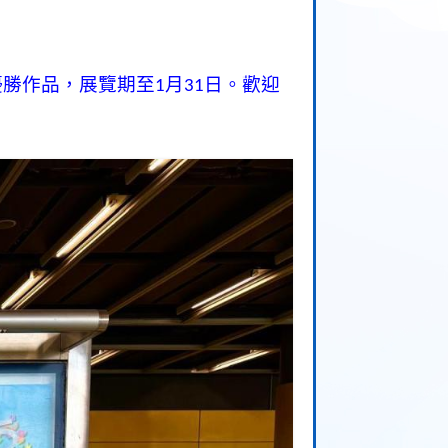
優勝作品，展覽期至
月
日。歡迎
1
31