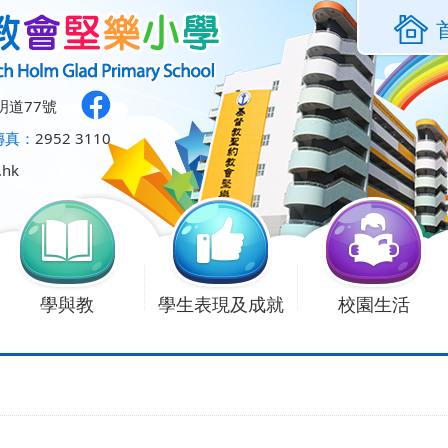
明道77號
傳真：
2952 3110
.hk
學與教
學生表現及成就
校園生活