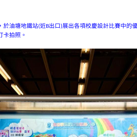
，於油塘地鐵站
近
出口
展出各項校慶設計比賽中的
(
B
)
打卡拍照。