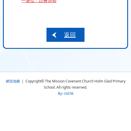
一派位」註冊須知
返回
網頁地圖
| Copyright© The Mission Covenant Church Holm Glad Primary
School. All rights reserved.
By: ctd.hk