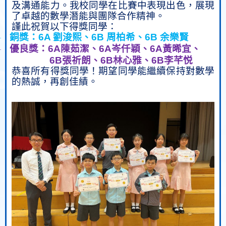
及溝通能力。我校同學在比賽中表現出色，展現
了卓越的數學潛能與團隊合作精神。
謹此祝賀以下得獎同學：
銅獎
：
6A
劉浚熙、
6B
周柏希、
6B
余樂賢
·
優良獎
：
6A
陳茹潔、
6A
岑仟穎、
6A
黃晞宜、
·
6B
張祈朗、
6B
林心雅、
6B
李芊悦
恭喜所有得獎同學！期望同學能繼續保持對數學
的熱誠，再創佳績。