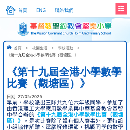
首頁
ENG
聯絡我們
首頁
>
校園生活
>
學校活動
>
《第十九屆全港小學數學比賽（觀塘區）》
《第十九屆全港小學數學
比賽（觀塘區）》
日期:
27/05/2026
早前，學校派出三隊共九位六年級同學，參加了
由香港理工大學應用數學系與中華基督教會基智
中學合辦的
《第十九屆全港小學數學比賽（觀塘
區）》
。是次比賽除了設有個人賽事外，更特設
小組協作解難、電腦解難環節，挑戰同學的數學