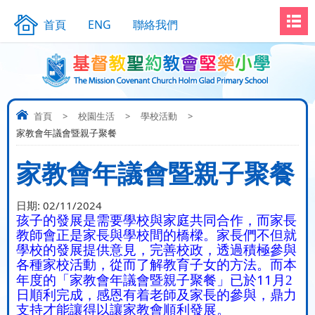
首頁
ENG
聯絡我們
首頁
>
校園生活
>
學校活動
>
家教會年議會暨親子聚餐
家教會年議會暨親子聚餐
日期:
02/11/2024
孩子的發展是需要學校與家庭共同合作，而家長
教師會正是家長與學校間的橋樑。家長們不但就
學校的發展提供意見，完善校政，透過積極參與
各種家校活動，從而了解教育子女的方法。而本
11
年度的「家教會年議會暨親子聚餐」已於
月2
日順利完成，感恩有着老師及家長的參與，鼎力
支持才能讓得以讓家教會順利發展。