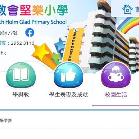
明道77號
傳真：
2952 3110
.hk
學與教
學生表現及成就
校園生活
畢業營