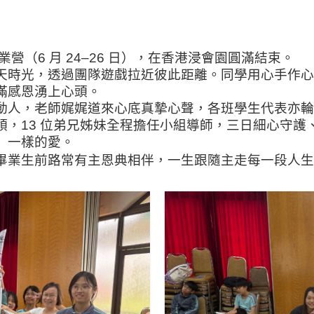
業營（
6
月
24–26
日），在香港浸會園圓滿結束。
天時光，透過團隊遊戲拉近彼此距離。同學用心手作心
滿感恩湧上心頭。
動人，老師娓娓道來心底真摯心聲，各班學生代表亦輪
領，
13
位弟兄姊妹全程擔任小組導師，三日細心守護
」一樣的愛。
畢業生前路常有主恩典相伴，一生跟隨主走每一段人生