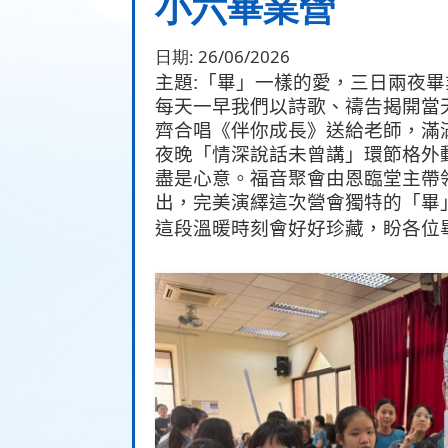
小六畢業營
日期:
26/06/2026
主題
:
「畢」一樣的愛，三日兩夜畢
每天一早我們以詩歌、禱告揭開當
齊合唱《伴你成長》送給老師，滿
夜晚「情深說話未曾講」環節格外
盡是心意。福音聚會由恩臨堂主帶
出，完美演繹這次營會獨特的「畢
這段溫暖時刻會好好珍藏，盼各位