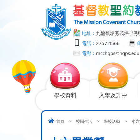
地址：
九龍觀塘秀茂坪邨秀
電話：
2757 4566
電郵：
mcchgps@hgps.edu
學校資料
入學及升中
首頁
>
校園生活
>
學校活動
>
小六