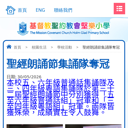
首頁
ENG
聯絡我們
首頁
>
校園生活
>
學校活動
>
聖經朗誦節集誦隊奪冠
聖經朗誦節集誦隊奪冠
日期:
30/05/2026
本校五、六年級普
通話集誦隊及
三、四年級
粵語集誦隊於第三十
二屆聖經朗誦節中分別獲得
「
五
至六年級普通話
組
」
冠軍和
「
三
至四年級粵語組
」
冠軍
。
兩隊皆
獲殊榮，成績實在令人鼓舞。