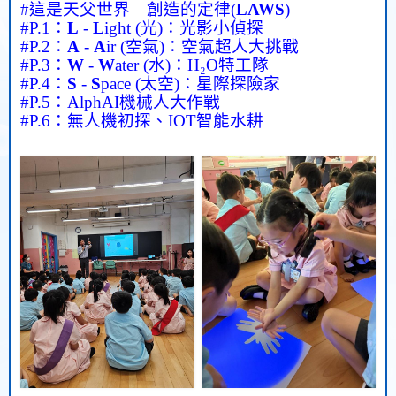
#
這是天父世界—創造的定律
(
LAWS
)
#P.1
：
L
-
L
ight (
光
)
：光影小偵探
#P.2
：
A
-
A
ir (
空氣
)
：空氣超人大挑戰
#P.3
：
W
-
W
ater (
水
)
：
H
₂
O
特工隊
#P.4
：
S
-
S
pace (
太空
)
：星際探險家
#P.5
：
AlphAI
機械人大作戰
#P.6
：
無人機初探、
IOT
智能水耕