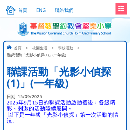
首頁
ENG
聯絡我們
首頁
>
校園生活
>
學校活動
>
聯課活動「光影小偵探(1)」(一年級)
聯課活動「光影小偵探
(1)」(一年級)
日期:
15/09/2025
2025
年
9
月
15
日的聯課活動啟動禮後，各級精
彩、刺激的活動陸續展開。
以下是一年級「光影小偵探」第一次活動的情
況。