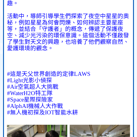
趣。
活動中，導師引導學生們探索了夜空中星星的奧
秘，例如星星為何會閃爍、如何辨認主要星座
等，並結合「守護者」的概念，傳遞了保護夜
空、減少光污染的環保意識。這個活動不僅啟發
了學生對天文的興趣，也培養了他們觀察自然、
愛護環境的觀念。
#
這是天父世界創造的定律
LAWS
#Light
光影小偵探
#Air
空氣超人大挑戰
#WaterH
2
O
特工隊
#Space
星際探險家
#AlphAI
機械人大作戰
#
無人機初探及
IOT
智能水耕