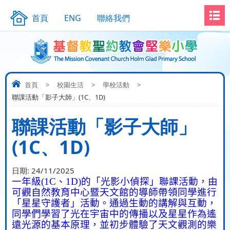
首頁
ENG
聯絡我們
首頁
>
校園生活
>
學校活動
>
聯課活動「影子大師」(1C、1D)
聯課活動「影子大師」
(1C、1D)
日期:
24/11/2025
一年級
(1C
、
1D)
的「
光影小偵探
」聯課活動，由
可觀自然教育中心暨天文館的導師帶領同學進行
「星星守護者」活動。通過生動的講解與互動，
同學們學習了光在宇宙中的傳播以及星星作為遙
遠光源的基本原理，並初步體驗了天文觀測的樂