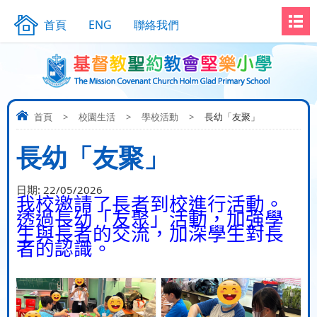
首頁
ENG
聯絡我們
首頁
>
校園生活
>
學校活動
>
長幼「友聚」
長幼「友聚」
日期:
22/05/2026
我校邀請了長者到校進行活動。
透過長幼「友聚」活動，加強學
生與長者的交流，加深學生對長
者的認識。