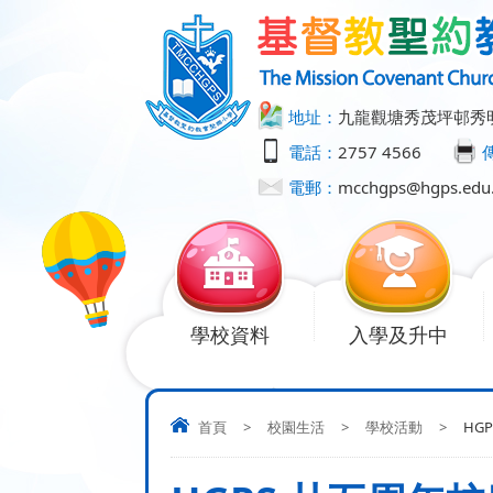
地址：
九龍觀塘秀茂坪邨秀
電話：
2757 4566
電郵：
mcchgps@hgps.edu
學校資料
入學及升中
首頁
>
校園生活
>
學校活動
>
HG