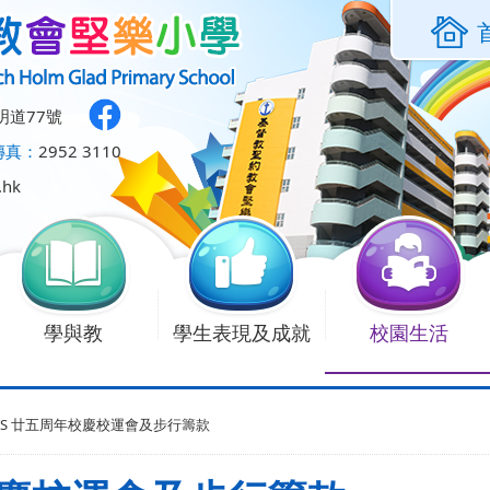
明道77號
傳真：
2952 3110
.hk
學與教
學生表現及成就
校園生活
PS 廿五周年校慶校運會及步行籌款