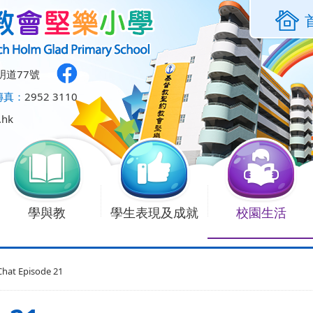
明道77號
傳真：
2952 3110
.hk
學與教
學生表現及成就
校園生活
hat Episode 21