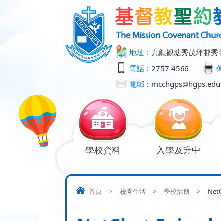
地址：
九龍觀塘秀茂坪邨秀
電話：
2757 4566
電郵：
mcchgps@hgps.edu
學校資料
入學及升中
首頁
>
校園生活
>
學校活動
>
NetC