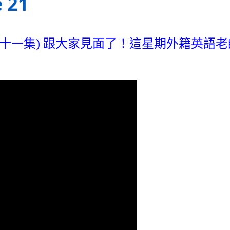
 21
十一集
)
跟大家見面了！這星期外籍英語老