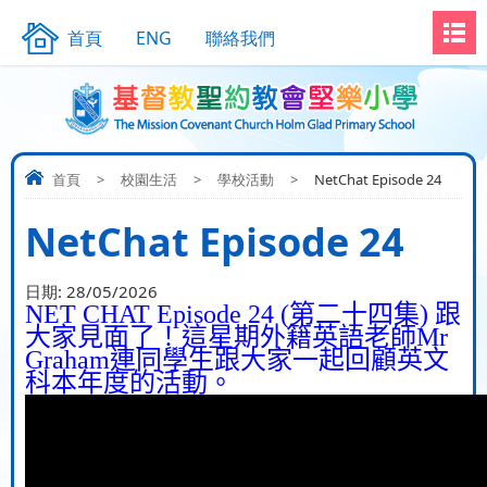
首頁
ENG
聯絡我們
首頁
>
校園生活
>
學校活動
>
NetChat Episode 24
NetChat Episode 24
日期:
28/05/2026
NET CHAT Episode 24 (
第二十四集
)
跟
大家見面了！這星期外籍英語老師
Mr
Graham
連同學生跟大家一起回顧英文
科本年度的活動。