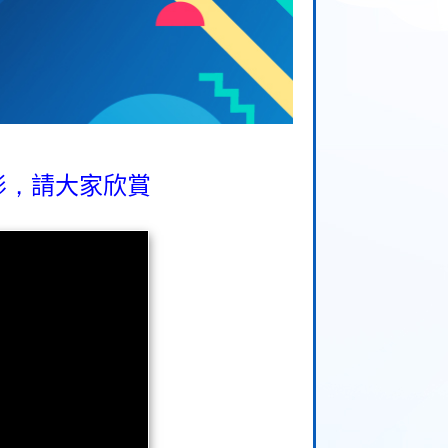
影，
請大家欣賞