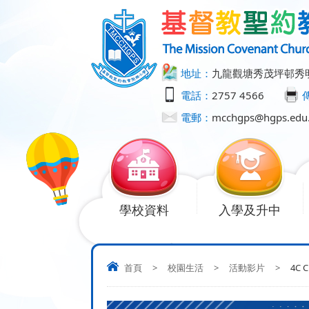
地址：
九龍觀塘秀茂坪邨秀
電話：
2757 4566
電郵：
mcchgps@hgps.edu
學校資料
入學及升中
首頁
>
校園生活
>
活動影片
>
4C C