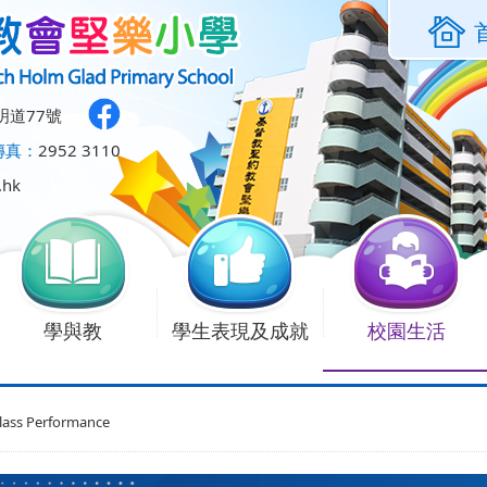
明道77號
傳真：
2952 3110
.hk
學與教
學生表現及成就
校園生活
lass Performance