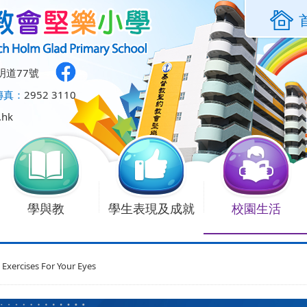
明道77號
傳真：
2952 3110
.hk
學與教
學生表現及成就
校園生活
 Exercises For Your Eyes