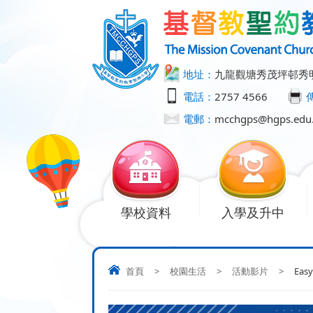
地址：
九龍觀塘秀茂坪邨秀
電話：
2757 4566
電郵：
mcchgps@hgps.edu
學校資料
入學及升中
首頁
>
校園生活
>
活動影片
>
Easy