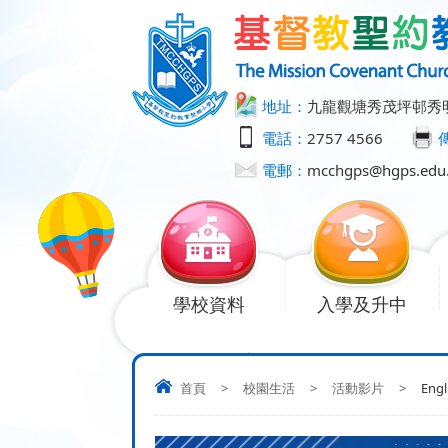
地址：
九龍觀塘秀茂坪邨秀
電話：
2757 4566
電郵：
mcchgps@hgps.edu
學校資料
入學及升中
首頁
>
校園生活
>
活動影片
>
Engl