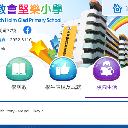
明道77號
傳真：
2952 3110
.hk
學與教
學生表現及成就
校園生活
ish Story - Are you Okay ?