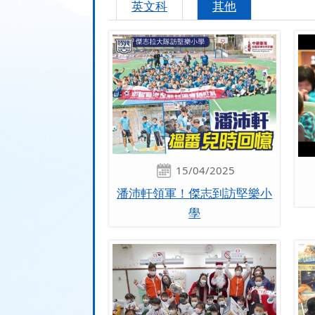
英文科
其他
15/04/2025
潘沛軒領軍！傑志到訪堅樂小
學