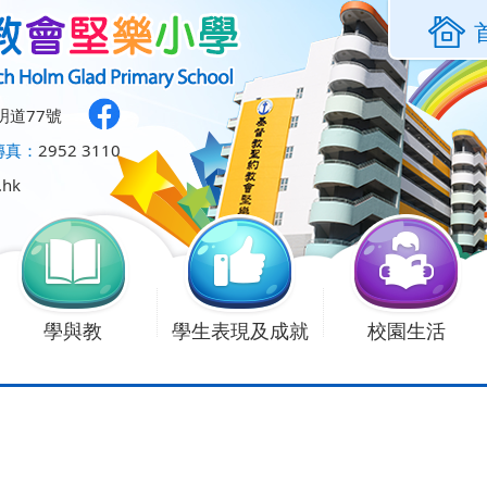
明道77號
傳真：
2952 3110
.hk
學與教
學生表現及成就
校園生活