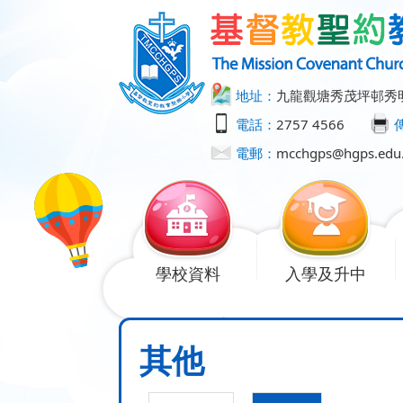
地址：
九龍觀塘秀茂坪邨秀
電話：
2757 4566
電郵：
mcchgps@hgps.edu
學校資料
入學及升中
其他