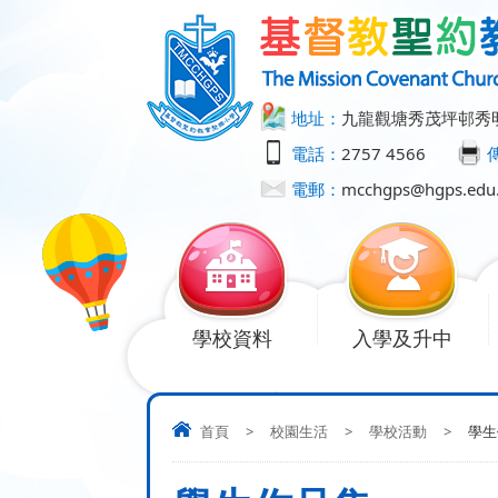
地址：
九龍觀塘秀茂坪邨秀
電話：
2757 4566
電郵：
mcchgps@hgps.edu
學校資料
入學及升中
首頁
>
校園生活
>
學校活動
>
學生