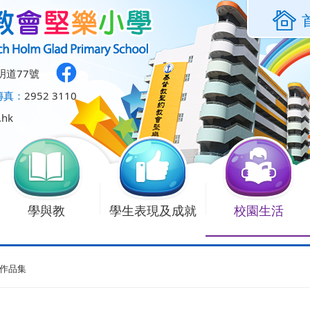
明道77號
傳真：
2952 3110
.hk
學與教
學生表現及成就
校園生活
作品集