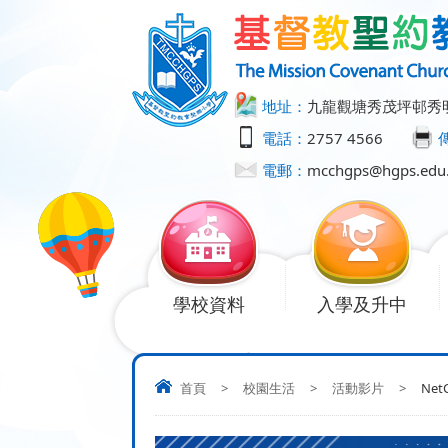
地址：
九龍觀塘秀茂坪邨秀
電話：
2757 4566
電郵：
mcchgps@hgps.edu
學校資料
入學及升中
首頁
>
校園生活
>
活動影片
>
NetC